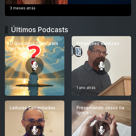
3 meses atrás
Últimos Podcasts
O Que devo fazer para
Pregações Valdizan
ser salvo
1 ano atrás
1 ano atrás
Leituras Comentadas
Preservando Jesus na
Igreja