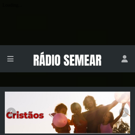
Rádio e TV Semear
Anterior
Próx