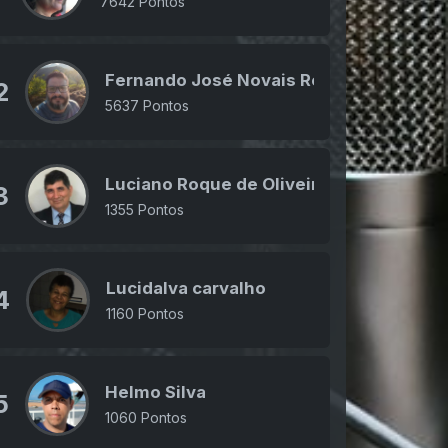
7642 Pontos
Fernando José Novais Rodrigues Júnior
2
5637 Pontos
Luciano Roque de Oliveira
3
1355 Pontos
Lucidalva carvalho
4
1160 Pontos
Helmo Silva
5
1060 Pontos