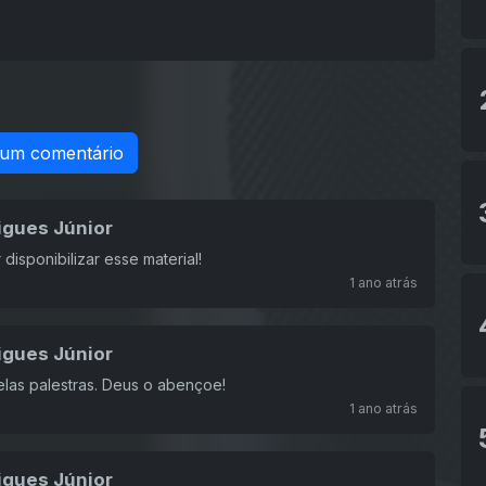
 um comentário
igues Júnior
isponibilizar esse material!
1 ano atrás
igues Júnior
las palestras. Deus o abençoe!
1 ano atrás
igues Júnior