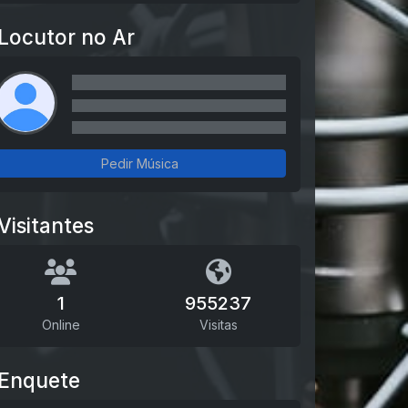
Locutor no Ar
Pedir Música
Visitantes
1
955237
Online
Visitas
Enquete