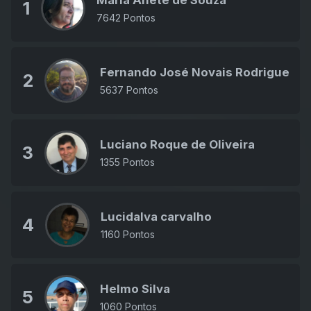
Maria Anete de Souza
1
7642 Pontos
Fernando José Novais Rodrigues J
2
5637 Pontos
Luciano Roque de Oliveira
3
1355 Pontos
Lucidalva carvalho
4
1160 Pontos
Helmo Silva
5
1060 Pontos