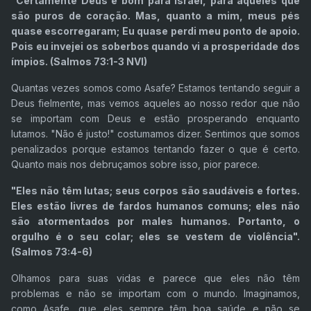
"Certamente Deus é bom para Israel, para aqueles que
são puros de coração. Mas, quanto a mim, meus pés
quase escorregaram; Eu quase perdi meu ponto de apoio.
Pois eu invejei os soberbos quando vi a prosperidade dos
ímpios. (Salmos 73:1-3 NVI)
Quantas vezes somos como Asafe? Estamos tentando seguir a
Deus fielmente, mas vemos aqueles ao nosso redor que não
se importam com Deus e estão prosperando enquanto
lutamos. "Não é justo!" costumamos dizer. Sentimos que somos
penalizados porque estamos tentando fazer o que é certo.
Quanto mais nos debruçamos sobre isso, pior parece.
"Eles não têm lutas; seus corpos são saudáveis e fortes.
Eles estão livres de fardos humanos comuns; eles não
são atormentados por males humanos. Portanto, o
orgulho é o seu colar; eles se vestem de violência".
(Salmos 73:4-6)
Olhamos para suas vidas e parece que eles não têm
problemas e não se importam com o mundo. Imaginamos,
como Asafe, que eles sempre têm boa saúde e não se