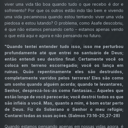
viver uma vida tão boa quando tudo o que recebo é dor e
sofrimento? Por que os outros estão indo tão bem e vivendo
uma vida pecaminosa quando estou tentando viver uma vida
piedosa e estou lutando? O problema, como Asafe descobriu,
é que não estamos pensando certo – estamos apenas vendo
o que está aqui e agora e não pensando no futuro.
"Quando tentei entender tudo isso, isso me perturbou
profundamente até que entrei no santuário de Deus;
então entendi seu destino final. Certamente você os
coloca em terreno escorregadio; você os lança em
ruínas. Quão repentinamente eles são destruídos,
completamente varridos pelos terrores! Eles são como
um sonho quando alguém acorda; quando te levantares,
Senhor, desprezá-los-ás como fantasias... Aqueles que
estão longe de você perecerão; você destrói todos os que
são infiéis a você. Mas, quanto a mim, é bom estar perto
de Deus. Fiz do Soberano o Senhor o meu refúgio;
Contarei todas as suas ações. (Salmos 73:16-20,27-28)
Quando estamos pensando apenas em nossas vidas agora, é