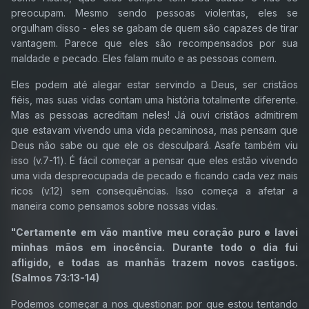
preocupam. Mesmo sendo pessoas violentas, eles se
orgulham disso - eles se gabam de quem são capazes de tirar
vantagem. Parece que eles são recompensados por sua
maldade e pecado. Eles falam muito e as pessoas comem.
Eles podem até alegar estar servindo a Deus, ser cristãos
fiéis, mas suas vidas contam uma história totalmente diferente.
Mas as pessoas acreditam neles! Já ouvi cristãos admitirem
que estavam vivendo uma vida pecaminosa, mas pensam que
Deus não sabe ou que ele os desculpará. Asafe também viu
isso (v.7-11). É fácil começar a pensar que eles estão vivendo
uma vida despreocupada de pecado e ficando cada vez mais
ricos (v.12) sem consequências. Isso começa a afetar a
maneira como pensamos sobre nossas vidas.
"Certamente em vão mantive meu coração puro e lavei
minhas mãos em inocência. Durante todo o dia fui
afligido, e todas as manhãs trazem novos castigos.
(Salmos 73:13-14)
Podemos começar a nos questionar: por que estou tentando